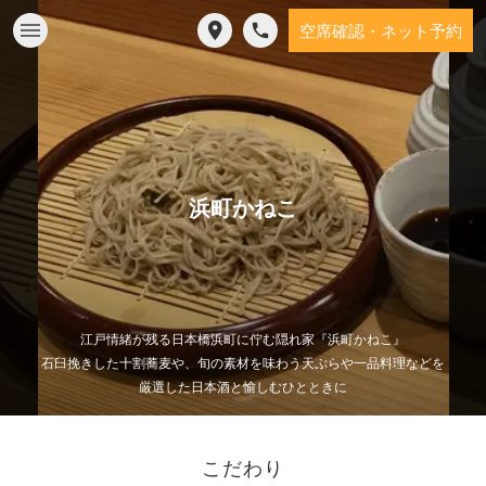
空席確認・ネット予約
浜町かねこ
江戸情緒が残る日本橋浜町に佇む隠れ家『浜町かねこ』
石臼挽きした十割蕎麦や、旬の素材を味わう天ぷらや一品料理などを
厳選した日本酒と愉しむひとときに
こだわり