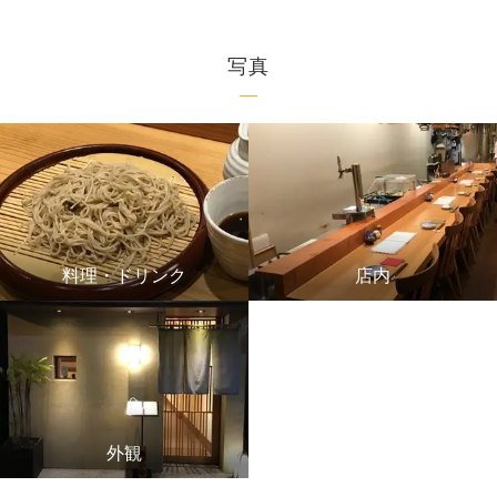
写真
料理・ドリンク
店内
外観