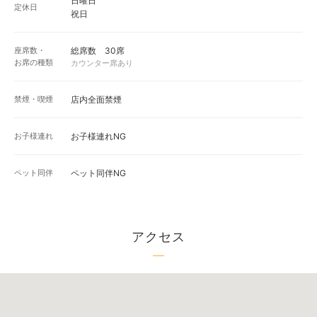
日曜日
定休日
祝日
座席数・
総席数 30席
お席の種類
カウンター席あり
禁煙・喫煙
店内全面禁煙
お子様連れ
お子様連れNG
ペット同伴
ペット同伴NG
アクセス