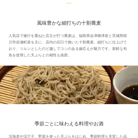
風味豊かな細打ちの十割蕎麦
人気店で修行を重ねた店主が打つ蕎麦は、福島県会津柳津産と茨城県桜
川市岩瀬町産を主に、店内の石臼で挽いた十割蕎麦。細打ちに仕上げて
おり、ツルンとしたのど越しでコシのある歯応えが魅力です。新鮮な旬
魚を使用した天ぷらとの相性も抜群。
季節ごとに味わえる料理やお酒
活海老や活穴子、野菜を使った天ぷらをはじめ、季節料理も充実した品